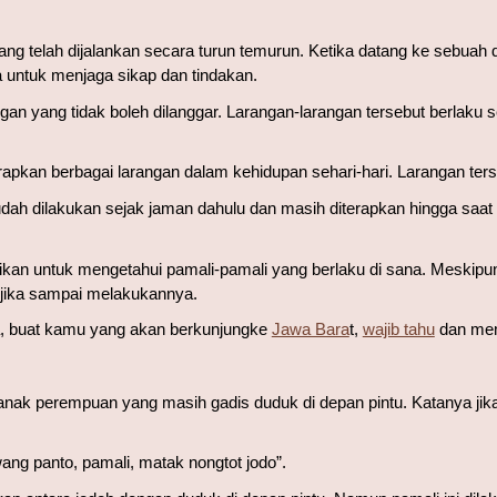
ng telah dijalankan secara turun temurun. Ketika datang ke sebuah d
a untuk menjaga sikap dan tindakan.
n yang tidak boleh dilanggar. Larangan-larangan tersebut berlaku s
kan berbagai larangan dalam kehidupan sehari-hari. Larangan terse
ah dilakukan sejak jaman dahulu dan masih diterapkan hingga saat i
kan untuk mengetahui pamali-pamali yang berlaku di sana. Meskipun
jika sampai melakukannya.
a, buat kamu yang akan berkunjung
ke 
Jawa Bara
t
, 
wajib tahu
 dan me
nak perempuan yang masih gadis duduk di depan pintu. Katanya jik
ang panto, pamali, matak nongtot jodo”.