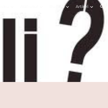
Suku
Asal-usul
Budaya
Artikel
ion