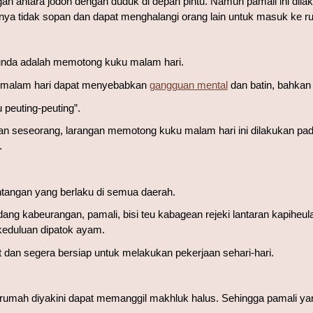
an antara jodoh dengan duduk di depan pintu. Namun pamali ini dilak
arnya tidak sopan dan dapat menghalangi orang lain untuk masuk ke 
Sunda adalah memotong kuku malam hari.
 malam hari dapat menyebabkan 
gangguan mental
 dan batin, bahkan 
peuting-peuting”.
n seseorang, larangan memotong kuku malam hari ini dilakukan pada
.
ntangan yang berlaku di semua daerah.
ang kabeurangan, pamali, bisi teu kabagean rejeki lantaran kapiheul
 keduluan dipatok ayam.
at dan segera bersiap untuk melakukan pekerjaan sehari-hari.
umah diyakini dapat memanggil makhluk halus. Sehingga pamali yang 